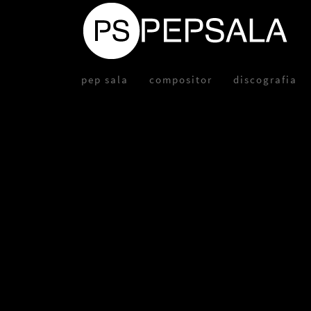
pep sala
compositor
discografia