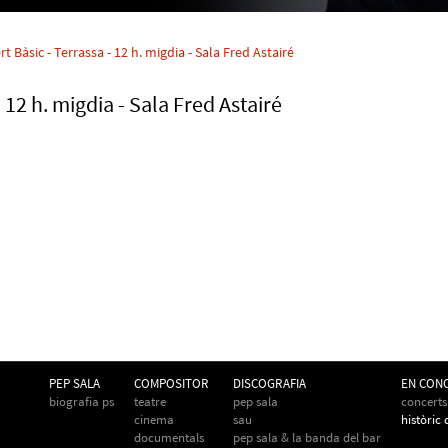
t Bàsic - Terrassa - 12 h. migdia - Sala Fred Astairé
 12 h. migdia - Sala Fred Astairé
PEP SALA
COMPOSITOR
DISCOGRAFIA
EN CON
biografia ps
teatre
pep sala
concerts
cinema
sau
històric
documentals
pep sala & la banda del bar