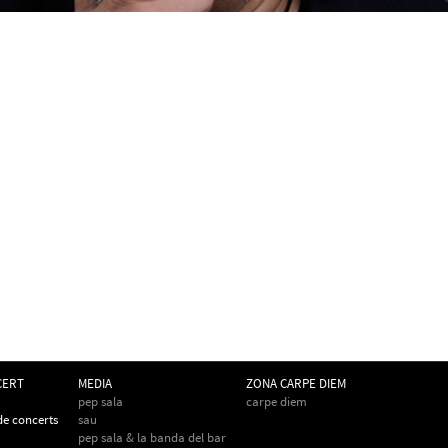
CERT
MEDIA
ZONA CARPE DIEM
pep sala
carpe diem
 de concerts
sau
pep sala & la banda del bar