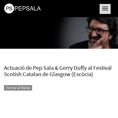
Toggle
navigatio
Actuació de Pep Sala & Gerry Duffy al Festival
Scotish Catalan de Glasgow (Escòcia)
Tornar al llistat