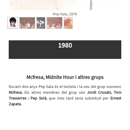
2
/
5
Pep Sala, concert amb Golgonooza, 1979
1980
Mcfresa, Midnite Hour i altres grups
Durant dos anys Pep Sala és el teclista i la veu del grup osonenc
Mcfresa.
Els altres membres del grup són
Jordi Crusats
,
Toni
Tresserres
i
Pep Solà
, que més tard seria substituït per
Ernest
Zapata
.