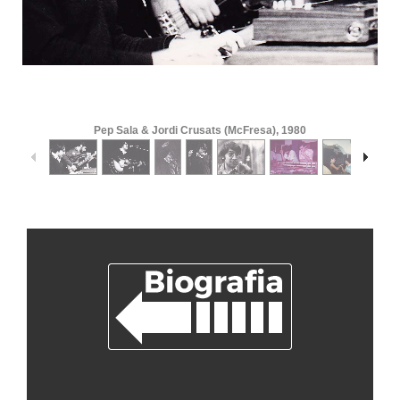
1
/
12
Pep Sala & Jordi Crusats (McFresa), 1980