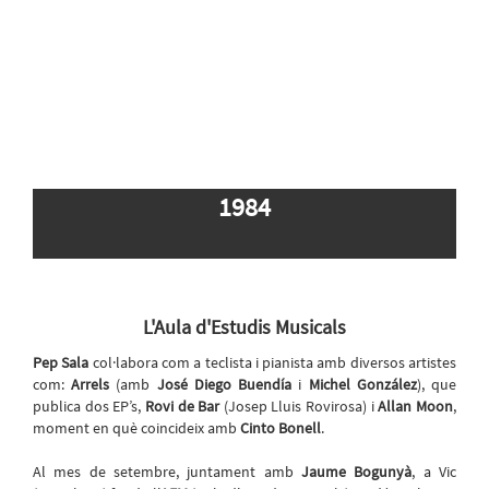
1984
L'Aula d'Estudis Musicals
Pep Sala
col·labora com a teclista i pianista amb diversos artistes
com:
Arrels
(amb
José Diego Buendía
i
Michel González
), que
publica dos EP’s,
Rovi de Bar
(Josep Lluis Rovirosa) i
Allan Moon
,
moment en què coincideix amb
Cinto Bonell
.
Al mes de setembre, juntament amb
Jaume Bogunyà
, a Vic