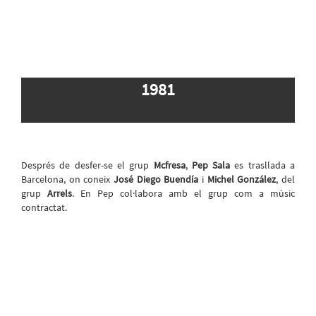
1981
Després de desfer-se el grup
Mcfresa
,
Pep Sala
es trasllada a
Barcelona, on coneix
José Diego Buendía
i
Michel González
, del
grup
Arrels
. En Pep col·labora amb el grup com a músic
contractat.