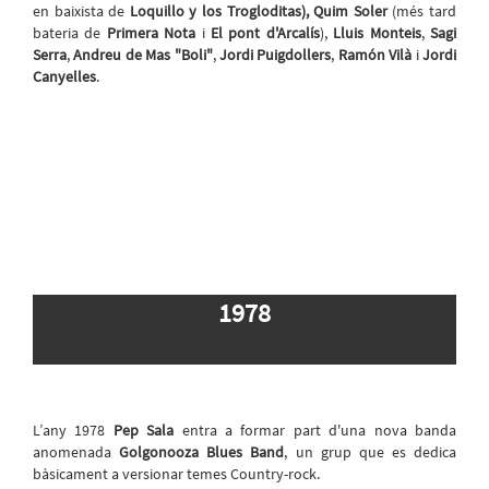
en baixista de
Loquillo y los Trogloditas),
Quim Soler
(més tard
bateria de
Primera Nota
i
El pont d'Arcalís
),
Lluis Monteis
,
Sagi
Serra
,
Andreu de Mas "Boli"
,
Jordi Puigdollers
,
Ramón Vilà
i
Jordi
Canyelles
.
1978
L’any 1978
Pep Sala
entra a formar part d'una nova banda
anomenada
Golgonooza Blues Band
, un grup que es dedica
bàsicament a versionar temes Country-rock.