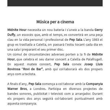
Música per a cinema
Midnite Hour
necessita un nou bateria i s’uneix a la banda
Gerry
Duffy
,
un escocès que, amb el temps, es convertirà en una peça
clau en la vida personal i professional de
Pep Sala
. L'any 1983 el
grup es trasllada a Calella, on passarà l’estiu tocant cada dia en
una sala i preparant el seu primer disc.
Un cúmul de circumstàncies adverses porten a la fi de
Midnite
Hour
, que celebra el seu darrer concert a Calella de Palafrugell.
En aquest mateix concert,
Pep Sala
coneix
Josep Lluis
Rovirosa
"
Rovi de Bar"
, amb qui col·laborarà els dos propers
anys com a teclista.
A finals d’any,
Pep Sala
comença a col·laborar amb la
Companyia
Warner Bros
, a Londres.
Participa en diversos projectes de
bandes sonores, publicitat i televisió com a arranjador. Durant
els propers dos anys seguirà col·laborant puntualment amb
aquesta companyia.