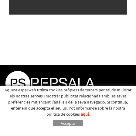
Aquest espai web utiliza cookies pròpies i de tercers per tal de millorar
els nostres serveis i mostrar publicitat relacionada amb les seves
preferències mitjançant l'anàlisis de la seva navegació. Si continua,
entenem que accepta el seu ús. Pot informar-se sobre la nostra
política de cookies
aquí.
Accepto
Política de cookies
Avís legal
|
Major, 15 - Santa Eulàlia de Riuprimer (Barcelona) - 93 883 01 49 -