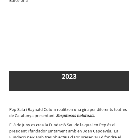
Barcelona
2023
Pep Sala i Raynald Colom realitzen una gira per diferents teatres
de Catalunya presentant
Sospitosos habituals
.
El 8 de juny es crea la Fundació Sau de la qual en Pep és el
president i fundador juntament amb en Joan Capdevila. La
Fundació neix amb tres objectius clars: preservar i difondre el