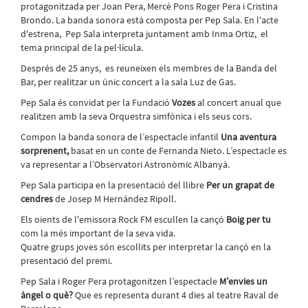
protagonitzada per Joan Pera, Mercè Pons Roger Pera i Cristina
Brondo. La banda sonora està composta per Pep Sala. En l'acte
d'estrena, Pep Sala interpreta juntament amb Inma Ortiz, el
tema principal de la pel·lícula.
Després de 25 anys, es reuneixen els membres de la Banda del
Bar, per realitzar un únic concert a la sala Luz de Gas.
Pep Sala és convidat per la Fundació
Vozes
al concert anual que
realitzen amb la seva Orquestra simfònica i els seus cors.
Compon la banda sonora de l’espectacle infantil
Una aventura
sorprenent,
basat en un conte de Fernanda Nieto. L’espectacle es
va representar a l’Observatori Astronòmic Albanyà.
Pep Sala participa en la presentació del llibre
Per un grapat de
cendres
de Josep M Hernández Ripoll.
Els oients de l'emissora Rock FM escullen la cançó
Boig per tu
com la més important de la seva vida.
Quatre grups joves són escollits per interpretar la cançó en la
presentació del premi.
Pep Sala i Roger Pera protagonitzen l’espectacle
M’envies un
àngel o què?
Que es representa durant 4 dies al teatre Raval de