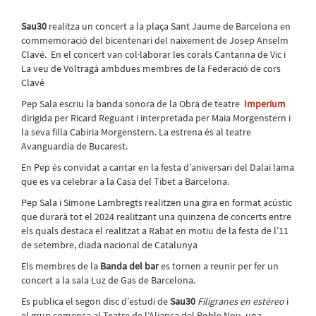
Sau30
realitza un concert a la plaça Sant Jaume de Barcelona en
commemoració del bicentenari del naixement de Josep Anselm
Clavé. En el concert van col·laborar les corals Cantanna de Vic i
La veu de Voltragà ambdues membres de la Federació de cors
Clavé
Pep Sala escriu la banda sonora de la Obra de teatre
Imperium
dirigida per Ricard Reguant i interpretada per Maia Morgenstern i
la seva filla Cabiria Morgenstern. La estrena és al teatre
Avanguardia de Bucarest.
En Pep és convidat a cantar en la festa d’aniversari del Dalai lama
que es va celebrar a la Casa del Tibet a Barcelona.
Pep Sala i Simone Lambregts realitzen una gira en format acústic
que durarà tot el 2024 realitzant una quinzena de concerts entre
els quals destaca el realitzat a Rabat en motiu de la festa de l’11
de setembre, diada nacional de Catalunya
Els membres de la
Banda del bar
es tornen a reunir per fer un
concert a la sala Luz de Gas de Barcelona.
Es publica el segon disc d’estudi de
Sau30
Filigranes en estèreo
i
el grup comença al Teatre de l’Aliança del Poble Nou, una