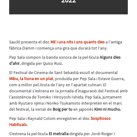
Sau30 presenta el disc
Mil i una nits i uns quants dies
a l’antiga
fàbrica Damm i comença una gira que durarà tot l’any.
Pep Sala compon la banda sonora de la pel·lícula
Alguns dies
d'ahir
, dirigida per Quico Ruiz.
El Festival de Cinema de Sant Sebastià escull el documental
Mibu, la lluna en un plat
,
produïda per Pep Sala i Esteve Guerra,
com a millor pel.lícula de l’any en l’apartat culinari. El
documental s’estrena en la jornada d’inaguració del Festival amb
l’assistència de Tomiko i Hiroyoshi Ishida. Pep Sala, juntament
amb Ryutaro Iijima i Noriko Tsukamoto interpreten en el marc
del festival, la versió de
Boig per tu
en japonès
Kimi ni muchu.
Pep Sala i Raynald Colom enregistren el disc
Sospitosos
Habituals.
S'estrena la pel·lícula
El metralla
dirigida per Jordi Roiger i