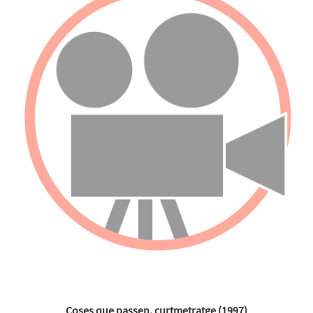
Coses que passen, curtmetratge (1997)