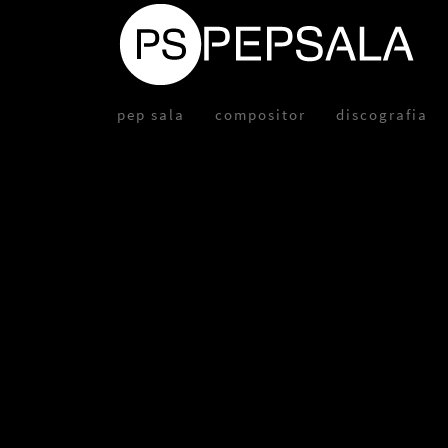
pep sala
compositor
discografia