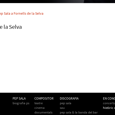
p Sala a Fornells de la Selva
e la Selva
PEP SALA
COMPOSITOR
DISCOGRAFIA
EN CON
biografia ps
teatre
pep sala
concerts
cinema
sau
històric
documentals
pep sala & la banda del bar