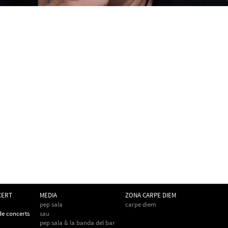
CERT
MEDIA
ZONA CARPE DIEM
pep sala
carpe diem
 de concerts
sau
pep sala & la banda del bar