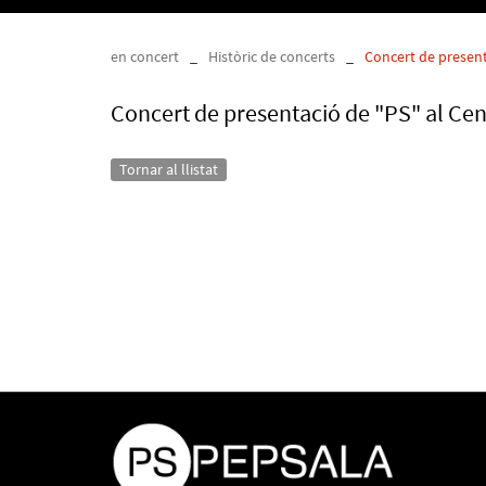
en concert
_
Històric de concerts
_
Concert de present
Concert de presentació de "PS" al Ce
Tornar al llistat