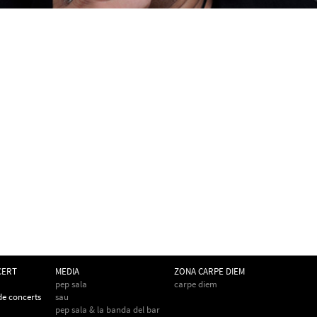
CERT
MEDIA
ZONA CARPE DIEM
pep sala
carpe diem
 de concerts
sau
pep sala & la banda del bar