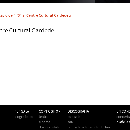
ació de "PS" al Centre Cultural Cardedeu
ntre Cultural Cardedeu
PEP SALA
COMPOSITOR
DISCOGRAFIA
EN CON
biografia ps
teatre
pep sala
concerts
cinema
sau
històric
documentals
pep sala & la banda del bar