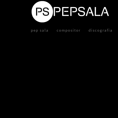
pep sala
compositor
discografia