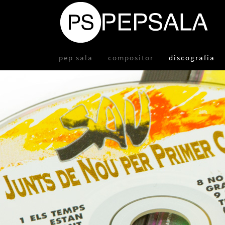
pep sala
compositor
discografia