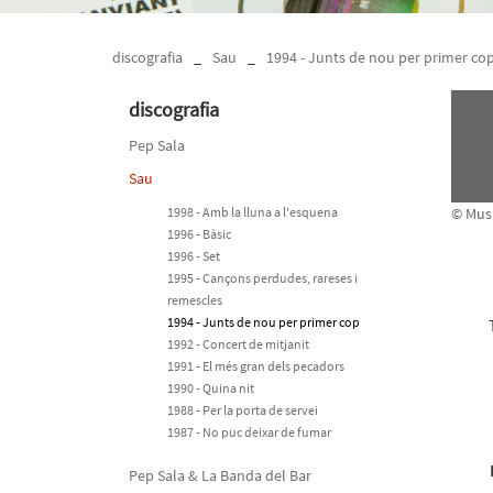
discografia
_
Sau
_
1994 - Junts de nou per primer co
discografia
Pep Sala
Sau
1998 - Amb la lluna a l'esquena
© Musi
1996 - Bàsic
1996 - Set
1995 - Cançons perdudes, rareses i
remescles
1994 - Junts de nou per primer cop
1992 - Concert de mitjanit
1991 - El més gran dels pecadors
1990 - Quina nit
1988 - Per la porta de servei
1987 - No puc deixar de fumar
Pep Sala & La Banda del Bar