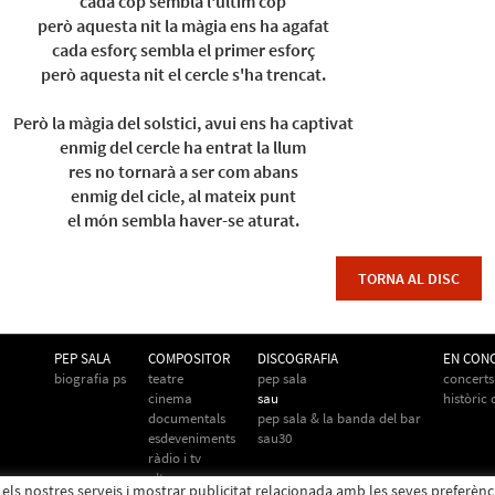
cada cop sembla l'últim cop
però aquesta nit la màgia ens ha agafat
cada esforç sembla el primer esforç
però aquesta nit el cercle s'ha trencat.
Però la màgia del solstici, avui ens ha captivat
enmig del cercle ha entrat la llum
res no tornarà a ser com abans
enmig del cicle, al mateix punt
el món sembla haver-se aturat.
TORNA AL DISC
PEP SALA
COMPOSITOR
DISCOGRAFIA
EN CON
biografia ps
teatre
pep sala
concerts
cinema
sau
històric
documentals
pep sala & la banda del bar
esdeveniments
sau30
ràdio i tv
altres
r els nostres serveis i mostrar publicitat relacionada amb les seves preferèn