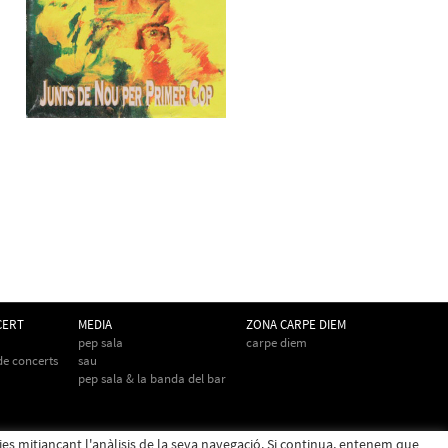
CERT
MEDIA
ZONA CARPE DIEM
pep sala
carpe diem
 de concerts
sau
pep sala & la banda del bar
cies mitjançant l'anàlisis de la seva navegació. Si continua, entenem que