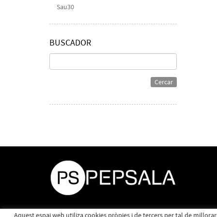
Sau30
BUSCADOR
Cercar
Aquest espai web utiliza cookies pròpies i de tercers per tal de millora