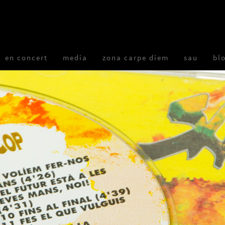
en concert
media
zona carpe diem
sau
bl