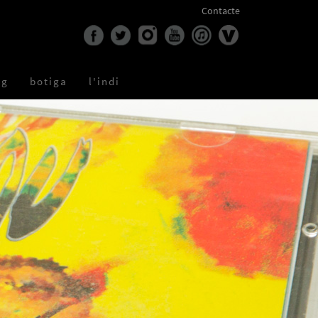
Contacte
og
botiga
l'indi