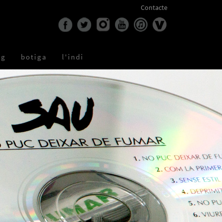
Contacte
og
botiga
l'indi