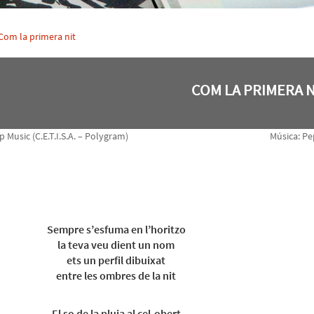
Com la primera nit
COM LA PRIMERA N
p Music (C.E.T.I.S.A. – Polygram)
Música: Pe
Sempre s’esfuma en l’horitzo
la teva veu dient un nom
ets un perfil dibuixat
entre les ombres de la nit
El so de la pluja al cel-obert