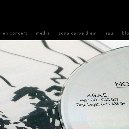
en concert
media
zona carpe diem
sau
bl