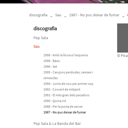
discografia
_
Sau
_
1987 - No puc deixar de fumar
_
discografia
Pep Sala
Sau
1998 - Amb la lluna a l'esquena
© Pica
1996 - Bàsic
1996 - Set
1995 - Cançons perdudes, rareses i
remescles
1994 - Junts de nou per primer cop
1992 - Concert de mitjanit
1991 - El més gran dels pecadors
1990 - Quina nit
1988 - Per la porta de servei
1987 - No puc deixar de fumar
Pep Sala & La Banda del Bar