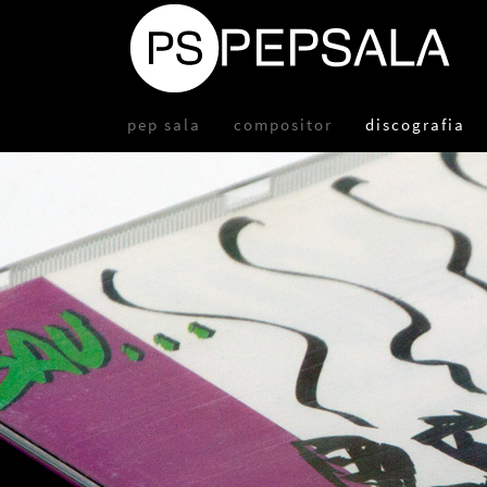
pep sala
compositor
discografia