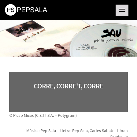
Toggle
navigatio
CORRE, CORRE'T, CORRE
© Picap Music (C.E.T.I.S.A. – Polygram)
Música: Pep Sala Lletra: Pep Sala, Carles Sabater i Joan
Capdevila