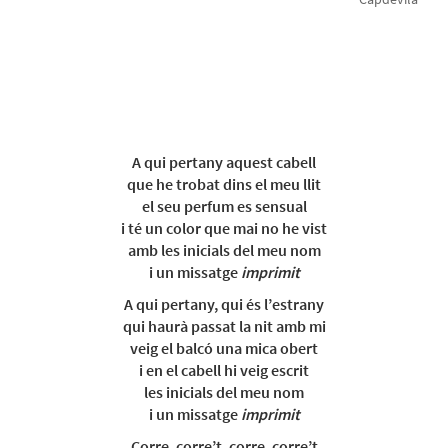
A qui pertany aquest cabell
que he trobat dins el meu llit
el seu perfum es sensual
i té un color que mai no he vist
amb les inicials del meu nom
i un missatge
imprimit
A qui pertany, qui és l’estrany
qui haurà passat la nit amb mi
veig el balcó una mica obert
i en el cabell hi veig escrit
les inicials del meu nom
i un missatge
imprimit
Corre, corre’t, corre, corre’t