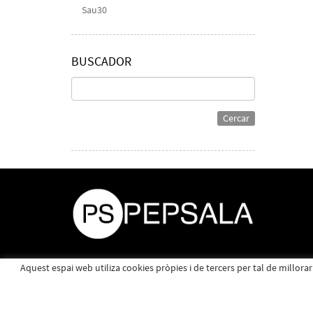
Sau30
BUSCADOR
Cercar
Aquest espai web utiliza cookies pròpies i de tercers per tal de millora
Política de cookies
Avís legal
|
Major, 15 - Santa Eulàlia 