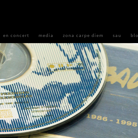
en concert
media
zona carpe diem
sau
bl