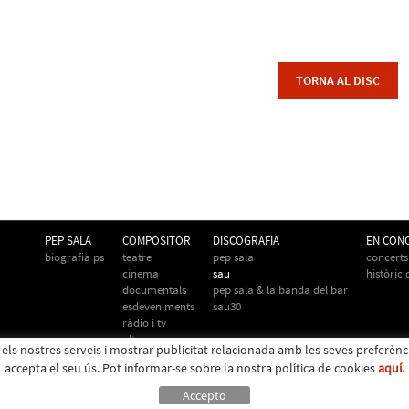
TORNA AL DISC
PEP SALA
COMPOSITOR
DISCOGRAFIA
EN CON
biografia ps
teatre
pep sala
concerts
cinema
sau
històric
documentals
pep sala & la banda del bar
esdeveniments
sau30
ràdio i tv
altres
r els nostres serveis i mostrar publicitat relacionada amb les seves preferèn
accepta el seu ús. Pot informar-se sobre la nostra política de cookies
aquí.
Accepto
de Riuprimer (Barcelona) - 93 883 01 49 -
info@pepsala.cat