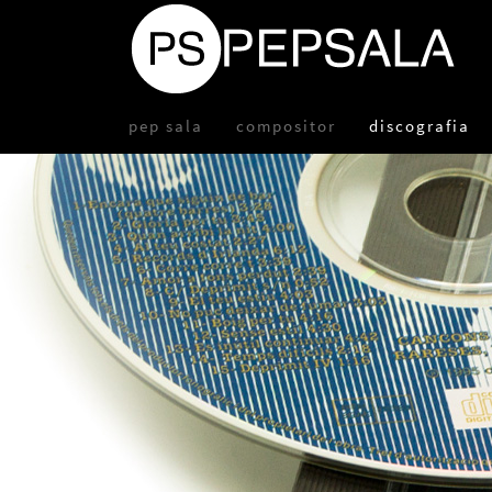
pep sala
compositor
discografia