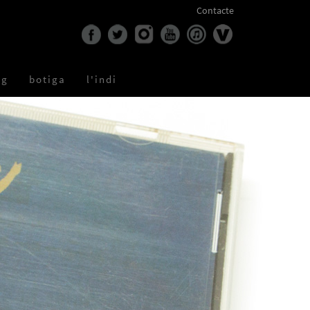
Contacte
og
botiga
l'indi