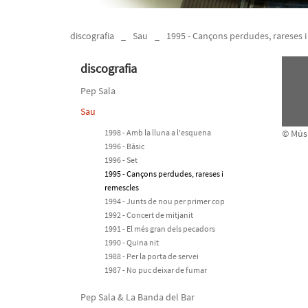
discografia
_
Sau
_
1995 - Cançons perdudes, rareses 
discografia
Pep Sala
Sau
1998 - Amb la lluna a l'esquena
© Músi
1996 - Bàsic
1996 - Set
1995 - Cançons perdudes, rareses i
remescles
1994 - Junts de nou per primer cop
1992 - Concert de mitjanit
1991 - El més gran dels pecadors
1990 - Quina nit
1988 - Per la porta de servei
1987 - No puc deixar de fumar
Pep Sala & La Banda del Bar