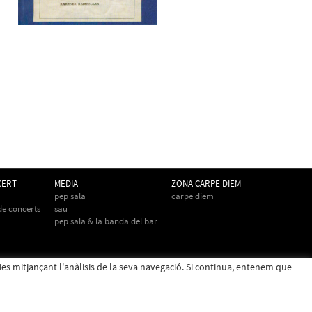
CERT
MEDIA
ZONA CARPE DIEM
pep sala
carpe diem
 de concerts
sau
pep sala & la banda del bar
cies mitjançant l'anàlisis de la seva navegació. Si continua, entenem que