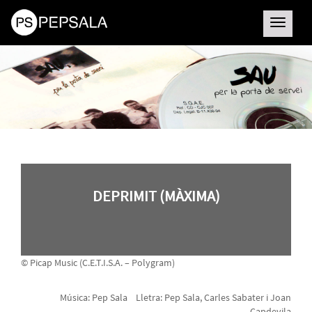
Toggle
navigatio
DEPRIMIT (MÀXIMA)
© Picap Music (C.E.T.I.S.A. – Polygram)
Música: Pep Sala Lletra: Pep Sala, Carles Sabater i Joan
Capdevila