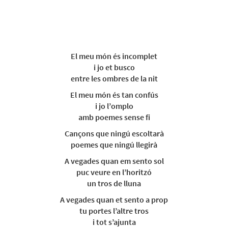
El meu món és incomplet
i jo et busco
entre les ombres de la nit
El meu món és tan confús
i jo l’omplo
amb poemes sense fi
Cançons que ningú escoltarà
poemes que ningú llegirà
A vegades quan em sento sol
puc veure en l’horitzó
un tros de lluna
A vegades quan et sento a prop
tu portes l’altre tros
i tot s’ajunta