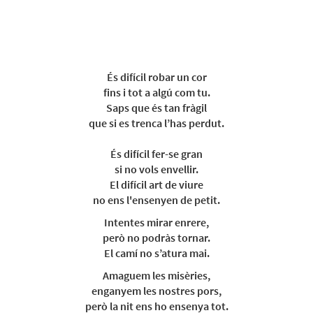
És difícil robar un cor
fins i tot a algú com tu.
Saps que és tan fràgil
que si es trenca l’has perdut.
És difícil fer-se gran
si no vols envellir.
El difícil art de viure
no ens l'ensenyen de petit.
Intentes mirar enrere,
però no podràs tornar.
El camí no s’atura mai.
Amaguem les misèries,
enganyem les nostres pors,
però la nit ens ho ensenya tot.