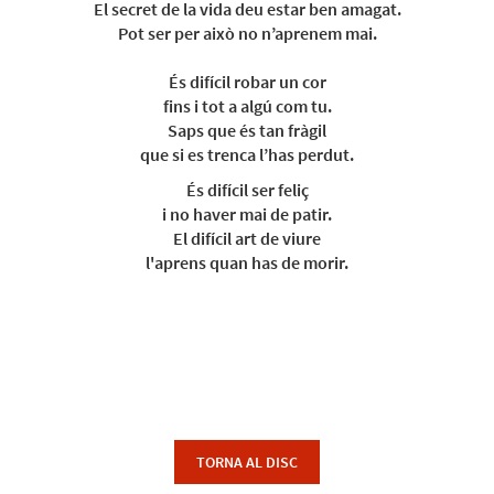
El secret de la vida deu estar ben amagat.
Pot ser per això no n’aprenem mai.
És difícil robar un cor
fins i tot a algú com tu.
Saps que és tan fràgil
que si es trenca l’has perdut.
És difícil ser feliç
i no haver mai de patir.
El difícil art de viure
l'aprens quan has de morir.
TORNA AL DISC