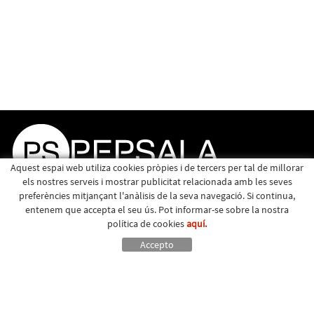
Aquest espai web utiliza cookies pròpies i de tercers per tal de millorar
els nostres serveis i mostrar publicitat relacionada amb les seves
preferències mitjançant l'anàlisis de la seva navegació. Si continua,
entenem que accepta el seu ús. Pot informar-se sobre la nostra
política de cookies
aquí.
Accepto
Política de cookies
Avís legal
|
Major, 15 - Santa Eulàlia de Riuprimer (Barcelona) - 93 883 01 49 -
info@pepsala.cat