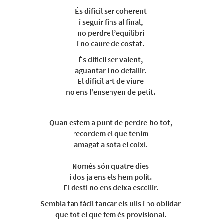
És difícil ser coherent
i seguir fins al final,
no perdre l’equilibri
i no caure de costat.
És difícil ser valent,
aguantar i no defallir.
El difícil art de viure
no ens l’ensenyen de petit.
Quan estem a punt de perdre-ho tot,
recordem el que tenim
amagat a sota el coixí.
Només són quatre dies
i dos ja ens els hem polit.
El destí no ens deixa escollir.
Sembla tan fàcil tancar els ulls i no oblidar
que tot el que fem és provisional.