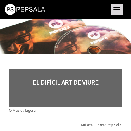
Toggle
navigatio
EL DIFÍCIL ART DE VIURE
© Música Ligera
Música i lletra: Pep Sala