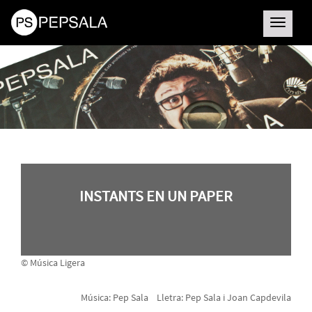
Toggle
navigatio
INSTANTS EN UN PAPER
© Música Ligera
Música: Pep Sala Lletra: Pep Sala i Joan Capdevila