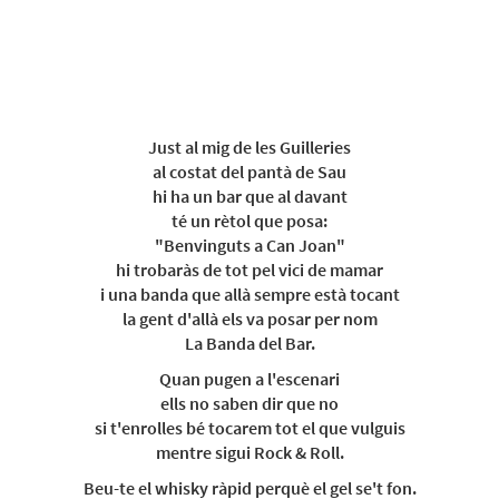
Just al mig de les Guilleries
al costat del pantà de Sau
hi ha un bar que al davant
té un rètol que posa:
"Benvinguts a Can Joan"
hi trobaràs de tot pel vici de mamar
i una banda que allà sempre està tocant
la gent d'allà els va posar per nom
La Banda del Bar.
Quan pugen a l'escenari
ells no saben dir que no
si t'enrolles bé tocarem tot el que vulguis
mentre sigui Rock & Roll.
Beu-te el whisky ràpid perquè el gel se't fon.