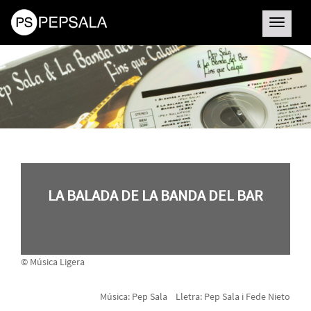
Toggle
navigatio
LA BALADA DE LA BANDA DEL BAR
© Música Ligera
Música: Pep Sala Lletra: Pep Sala i Fede Nieto