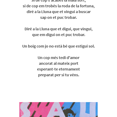
Si de cop s'acabés la mala sort,
si de cop em trobés la roda de la fortuna,
diré a la Lluna que et vingui a buscar
sap on et puc trobar.
Diré a la Lluna que et digui, que vingui,
que em digui on et puc trobar.
Un boig com jo no està bé que estigui sol.
Un cop més tedi d'amor
ancorat al mateix port
esperant-te eternament
preparat per si tu véns.