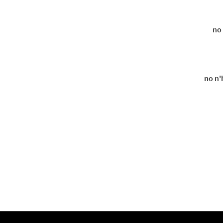
no 
no n'