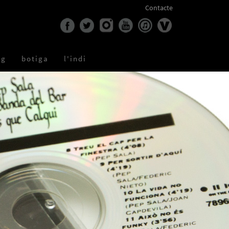
Contacte
og
botiga
l'indi