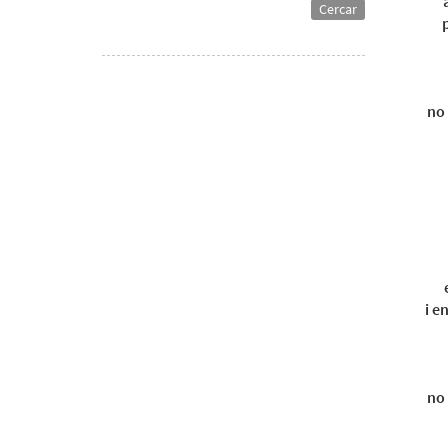
Cercar
no 
i e
no 