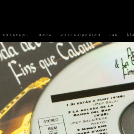
en concert
media
zona carpe diem
sau
bl