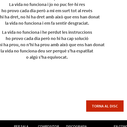
La vida no funciona i jo no puc fer-hi res
ho provo cada dia però a mi em surt tot al revés
hi ha dret, no hi ha dret amb això que ens han donat
la vida no funciona i em fa sentir desgraciat.
La vida no funciona i he perdut les instruccions
ho provo cada dia però no hi ha cap solució
hi ha prou, no n'hi ha prou amb això que ens han donat
la vida no funciona deu ser perquè s'ha espatllat
o algú s'ha equivocat.
TORNA AL DISC
PEP SALA
COMPOSITOR
DISCOGRAFIA
EN CON