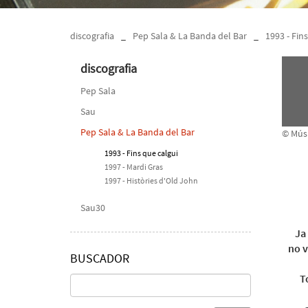
discografia
_
Pep Sala & La Banda del Bar
_
1993 - Fin
discografia
Pep Sala
Sau
Pep Sala & La Banda del Bar
© Músi
1993 - Fins que calgui
1997 - Mardi Gras
1997 - Històries d'Old John
Sau30
Ja
no v
BUSCADOR
T