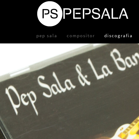
pep sala
compositor
discografia