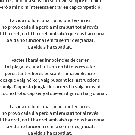
això és com una selva on sobreviu sempre el millor
però a mi no m'interessa entrar en cap competició.
La vida no funciona i jo no puc fer-hi res
ho provo cada dia però a mi em surt tot al revés
hi ha dret, no hi ha dret amb això que ens han donat
la vida no funciona i em fa sentir desgraciat.
La vida s'ha espatllat.
Pactes i baralles innocències de carrer
tot plegat és una lluita on no hi tens res a fer
perds tantes hores buscant-li una explicació
des que vaig néixer, vaig buscant les instruccions
enmig d'aquesta jungla de carrers ho vaig provant
nlloc no trobo cap senyal que em digui on haig d'anar.
La vida no funciona i jo no puc fer-hi res
ho provo cada dia però a mi em surt tot al revés
hi ha dret, no hi ha dret amb això que ens han donat
la vida no funciona i em fa sentir desgraciat.
La vida s'ha espatllat.