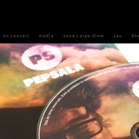
en concert
media
zona carpe diem
sau
bl