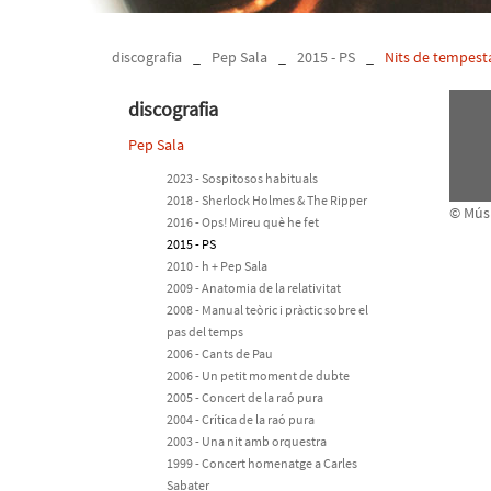
discografia
_
Pep Sala
_
2015 - PS
_
Nits de tempest
discografia
Pep Sala
2023 - Sospitosos habituals
2018 - Sherlock Holmes & The Ripper
© Músi
2016 - Ops! Mireu què he fet
2015 - PS
2010 - h + Pep Sala
2009 - Anatomia de la relativitat
2008 - Manual teòric i pràctic sobre el
pas del temps
2006 - Cants de Pau
2006 - Un petit moment de dubte
2005 - Concert de la raó pura
2004 - Crítica de la raó pura
2003 - Una nit amb orquestra
1999 - Concert homenatge a Carles
Sabater