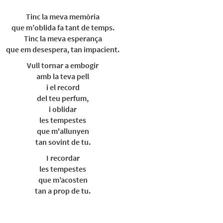
Tinc la meva memòria
que m’oblida fa tant de temps.
Tinc la meva esperança
que em desespera, tan impacient.
Vull tornar a embogir
amb la teva pell
i el record
del teu perfum,
i oblidar
les tempestes
que m'allunyen
tan sovint de tu.
I recordar
les tempestes
que m’acosten
tan a prop de tu.