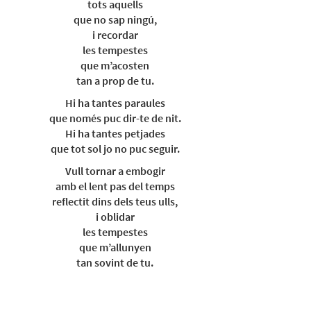
tots aquells
que no sap ningú,
i recordar
les tempestes
que m’acosten
tan a prop de tu.
Hi ha tantes paraules
que només puc dir-te de nit.
Hi ha tantes petjades
que tot sol jo no puc seguir.
Vull tornar a embogir
amb el lent pas del temps
reflectit dins dels teus ulls,
i oblidar
les tempestes
que m’allunyen
tan sovint de tu.