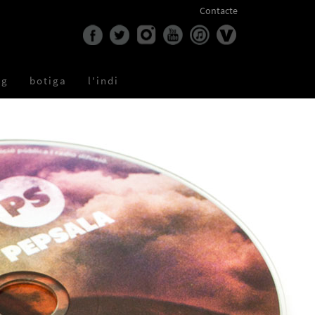
Contacte
og
botiga
l'indi