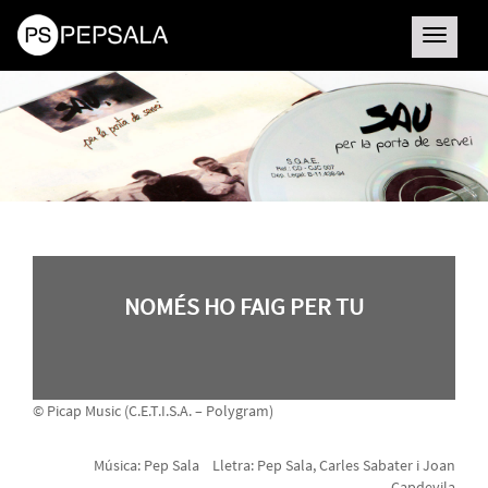
Toggle
navigatio
NOMÉS HO FAIG PER TU
© Picap Music (C.E.T.I.S.A. – Polygram)
Música: Pep Sala Lletra: Pep Sala, Carles Sabater i Joan
Capdevila