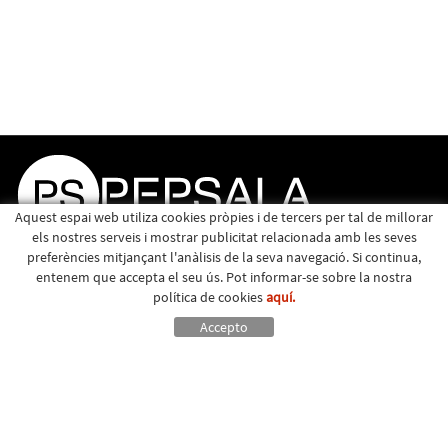
Aquest espai web utiliza cookies pròpies i de tercers per tal de millorar
els nostres serveis i mostrar publicitat relacionada amb les seves
preferències mitjançant l'anàlisis de la seva navegació. Si continua,
entenem que accepta el seu ús. Pot informar-se sobre la nostra
política de cookies
aquí.
Accepto
Política de cookies
Avís legal
|
Major, 15 - Santa Eulàlia de Riuprimer (Barcelona) - 93 883 01 49 -
info@pepsala.cat