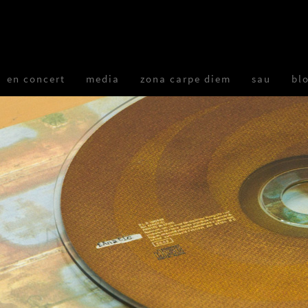
en concert
media
zona carpe diem
sau
bl