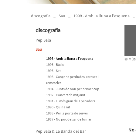
discografia
_
Sau
_
1998 - Amb la lluna a l'esquena
_
discografia
Pep Sala
Sau
1998 - Amb la lluna a l'esquena
© Músi
1996 - Bàsic
1996 - Set
1995 - Cançons perdudes, rareses i
remescles
1994 - Junts de nou per primer cop
1992 - Concert de mitjanit
1991 - El més gran dels pecadors
1990 - Quina nit
1988 - Per la porta de servei
1987 - No puc deixar de fumar
No 
Pep Sala & La Banda del Bar