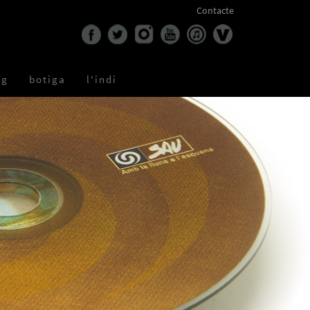
Contacte
og
botiga
l'indi