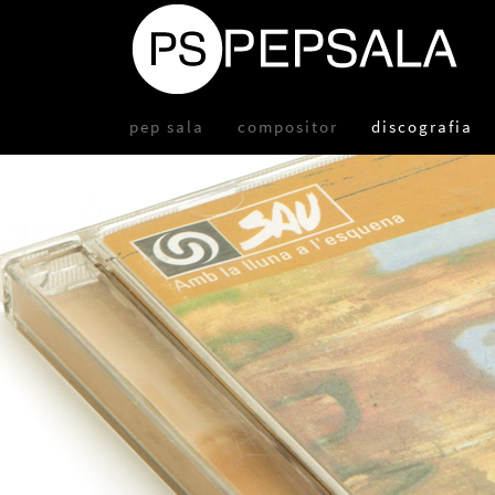
pep sala
compositor
discografia