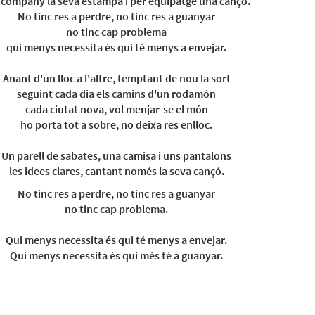
 company la seva estampa i per equipatge una cançó.
No tinc res a perdre, no tinc res a guanyar
no tinc cap problema
qui menys necessita és qui té menys a envejar.
Anant d'un lloc a l'altre, temptant de nou la sort
seguint cada dia els camins d'un rodamón
cada ciutat nova, vol menjar-se el món
ho porta tot a sobre, no deixa res enlloc.
Un parell de sabates, una camisa i uns pantalons
les idees clares, cantant només la seva cançó.
No tinc res a perdre, no tinc res a guanyar
no tinc cap problema.
Qui menys necessita és qui té menys a envejar.
Qui menys necessita és qui més té a guanyar.