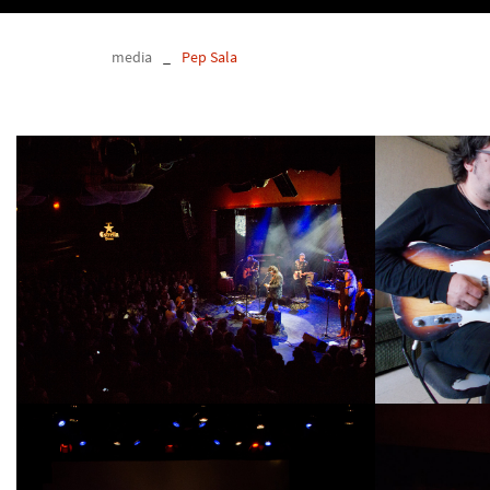
media
_
Pep Sala