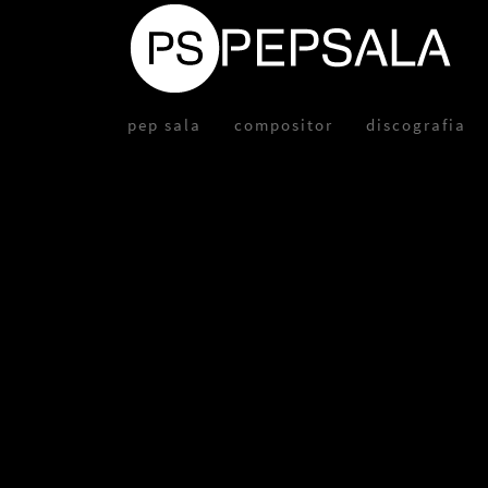
pep sala
compositor
discografia