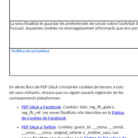
La seva finalitat és guardar les preferències de sessió sobre l'activitat
l'usuari. Aquestes cookies no emmagatzemen informació que ens permet
-Política de privadesa
En altres llocs de PEP SALA s'instal·len cookies de tercers a tots
els seus visitants, encara que no siguin usuaris registrats en les
corresponents plataformes:
PEP SALA a Facebook
.
Cookies
: datr, reg_fb_gate y
reg_fb_ref. Les seves finalitats són descrites en la
Página
de Cookies de Facebook
.
PEP SALA a Twitter
.
Cookies
: guest_id, __utma, __utmb,
__utmc, __utmz, original_referer y _twitter_sess. Les