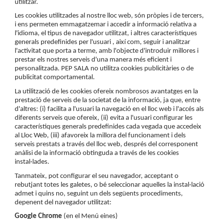
utilitzar.
Les cookies utilitzades al nostre lloc web, són pròpies i de tercers,
i ens permeten emmagatzemar i accedir a informació relativa a
l'idioma, el tipus de navegador utilitzat, i altres característiques
generals predefinides per l'usuari , així com, seguir i analitzar
l'activitat que porta a terme, amb l'objecte d'introduir millores i
prestar els nostres serveis d'una manera més eficient i
personalitzada. PEP SALA no utilitza cookies publicitàries o de
publicitat comportamental.
La utilització de les cookies ofereix nombrosos avantatges en la
prestació de serveis de la societat de la informació, ja que, entre
d'altres: (i) facilita a l'usuari la navegació en el lloc web i l'accés als
diferents serveis que ofereix, (ii) evita a l'usuari configurar les
característiques generals predefinides cada vegada que accedeix
al Lloc Web, (iii) afavoreix la millora del funcionament i dels
serveis prestats a través del lloc web, després del corresponent
anàlisi de la informació obtinguda a través de les cookies
instal·lades.
Tanmateix, pot configurar el seu navegador, acceptant o
rebutjant totes les galetes, o bé seleccionar aquelles la instal·lació
admet i quins no, seguint un dels següents procediments,
depenent del navegador utilitzat:
Google Chrome
(en el Menú eines)