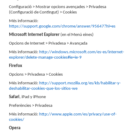
Configuració > Mostrar opcions avençades > Privadesa
(Configuració de Contingut) > Cookies
Més informació:
https://support.google.com/chrome/answer/95647?hl=es
Microsoft Internet Explorer
(en el Menú eines)
Opcions de Internet > Privadesa > Avançada
Més informació:
http://windows.microsoft.com/es-es/internet-
explorer/delete-manage-cookies#ie=ie-9
Firefox
Opcions > Privadesa > Cookies
Més informació:
http://support.mozilla.org/es/kb/habilitar-y-
deshabilitar-cookies-que-los-sitios-we
Safari
, iPad y iPhone
Preferències > Privadesa
Més informació:
http://www.apple.com/es/privacy/use-of-
cookies/
Opera