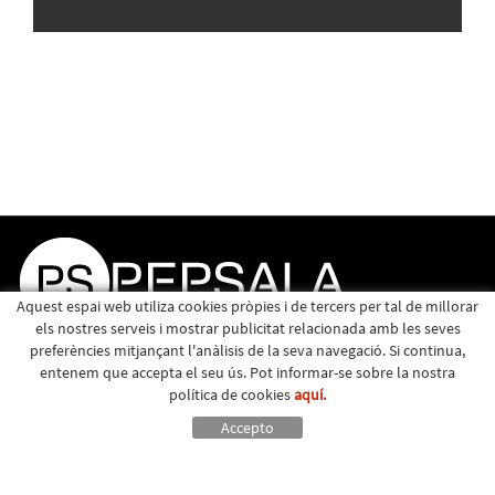
Aquest espai web utiliza cookies pròpies i de tercers per tal de millorar
els nostres serveis i mostrar publicitat relacionada amb les seves
preferències mitjançant l'anàlisis de la seva navegació. Si continua,
entenem que accepta el seu ús. Pot informar-se sobre la nostra
política de cookies
aquí.
Accepto
Política de cookies
Avís legal
|
Major, 15 - Santa Eulàlia de Riuprimer (Barcelona) - 93 883 01 49 -