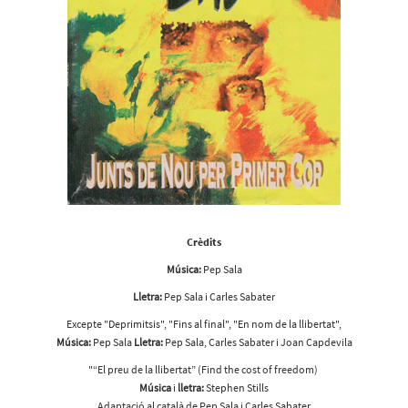
Crèdits
Música:
Pep Sala
Lletra:
Pep Sala i Carles Sabater
Excepte "Deprimitsis", "Fins al final", "En nom de la llibertat",
Música:
Pep Sala
Lletra:
Pep Sala, Carles Sabater i Joan Capdevila
"“El preu de la llibertat” (Find the cost of freedom)
Música
i
lletra:
Stephen Stills
Adaptació al català de Pep Sala i Carles Sabater