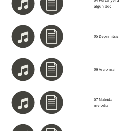
04 Pertànyer a
algun lloc
05 Deprimitsis
06 Ara o mai
07 Maleïda
melodia