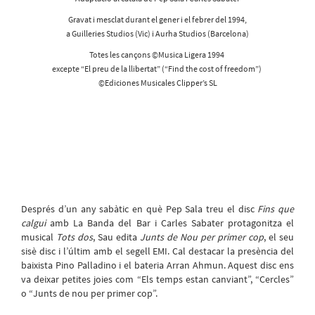
Gravat i mesclat durant el gener i el febrer del 1994,
a Guilleries Studios (Vic) i Aurha Studios (Barcelona)
Totes les cançons ©Musica Ligera 1994
excepte “El preu de la llibertat” (“Find the cost of freedom”)
©Ediciones Musicales Clipper’s SL
Després d’un any sabàtic en què Pep Sala treu el disc
Fins que
calgui
amb La Banda del Bar i Carles Sabater protagonitza el
musical
Tots dos
, Sau edita
Junts de Nou per primer cop
, el seu
sisè disc i l’últim amb el segell EMI. Cal destacar la presència del
baixista Pino Palladino i el bateria Arran Ahmun. Aquest disc ens
va deixar petites joies com “Els temps estan canviant”, “Cercles”
o “Junts de nou per primer cop”.