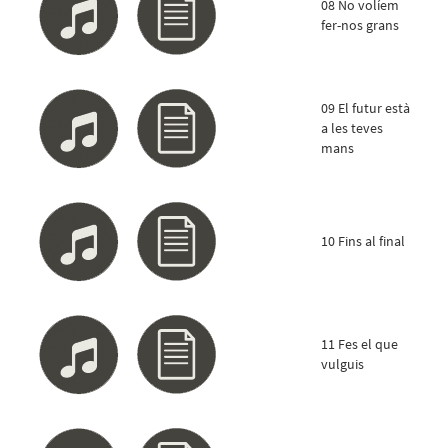
08 No volíem
fer-nos grans
09 El futur està
a les teves
mans
10 Fins al final
11 Fes el que
vulguis