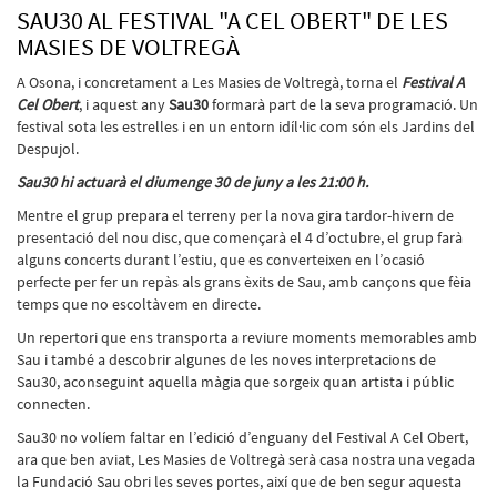
SAU30 AL FESTIVAL "A CEL OBERT" DE LES
MASIES DE VOLTREGÀ
A Osona, i concretament a Les Masies de Voltregà, torna el
Festival A
Cel Obert
, i aquest any
Sau30
formarà part de la seva programació. Un
festival sota les estrelles i en un entorn idíl·lic com són els Jardins del
Despujol.
Sau30 hi actuarà el diumenge 30 de juny a les 21:00 h.
Mentre el grup prepara el terreny per la nova gira tardor-hivern de
presentació del nou disc, que començarà el 4 d’octubre, el grup farà
alguns concerts durant l’estiu, que es converteixen en l’ocasió
perfecte per fer un repàs als grans èxits de Sau, amb cançons que fèia
temps que no escoltàvem en directe.
Un repertori que ens transporta a reviure moments memorables amb
Sau i també a descobrir algunes de les noves interpretacions de
Sau30, aconseguint aquella màgia que sorgeix quan artista i públic
connecten.
Sau30 no volíem faltar en l’edició d’enguany del Festival A Cel Obert,
ara que ben aviat, Les Masies de Voltregà serà casa nostra una vegada
la Fundació Sau obri les seves portes, així que de ben segur aquesta